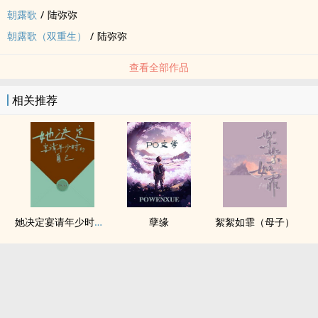
朝露歌
/
陆弥弥
朝露歌（双重生）
/
陆弥弥
查看全部作品
相关推荐
她决定宴请年少时的自己（1v1H）
孽缘
絮絮如霏（母子）