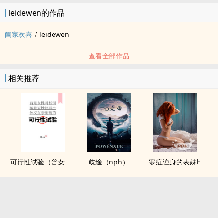
leidewen的作品
阖家欢喜
/
leidewen
查看全部作品
相关推荐
可行性试验（普女万人迷，NPH）
歧途（nph）
寒症缠身的表妹h