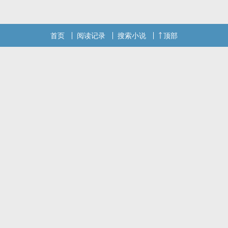
仰。有人把抑制剂当作上帝，在屡次过量的注射中瞳孔涣散，萎靡不
振，沦为快感的奴隶；有人奉性爱为真理
首页
阅读记录
搜索小说
顶部
本站提示：各位书友要是觉得《联邦病人（1v1 h ABO）》还不错的
话请不要忘记向您QQ群和微博里的朋友推荐哦！