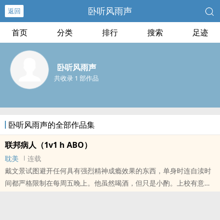
卧听风雨声
返回
首页
分类
排行
搜索
足迹
卧听风雨声
共收录 1 部作品
卧听风雨声的全部作品集
联邦病人（1v1 h ABO）
耽美
连载
戴文景试图避开任何具有强烈精神成瘾效果的东西，单身时连自渎时
间都严格限制在每周五晚上。他虽然喝酒，但只是小酌。上校有意挑
选那些最劣质的杜松子酒，让它们做他深夜制定作战计划的副手，他
只要酒精醒神的效果，不需要令人沉迷的美妙滋味。??他深知精神力
量的强大，如果想在时刻笼罩着死亡阴云的瓦瑟活下去，必须要有信